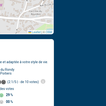
Leaflet
|
©
OSM
 et adaptée à votre style de vie.
 du Rondy
Poitiers
(2.1/5 | - de 10 votes)
 des votes
29
%
00
%