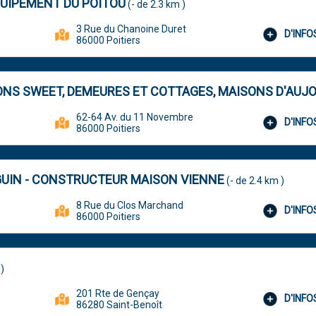
EQUIPEMENT DU POITOU
(- de 2.3 km )
3 Rue du Chanoine Duret
D'INF
86000 Poitiers
ONS SWEET, DEMEURES ET COTTAGES, MAISONS D'AUJO
62-64 Av. du 11 Novembre
D'INF
86000 Poitiers
UIN - CONSTRUCTEUR MAISON VIENNE
(- de 2.4 km )
8 Rue du Clos Marchand
D'INF
86000 Poitiers
)
201 Rte de Gençay
D'INF
86280 Saint-Benoît