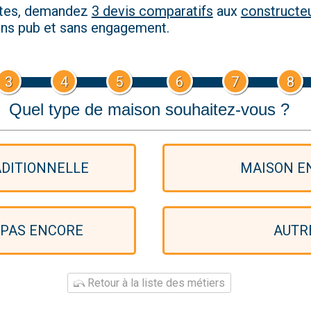
utes, demandez
3 devis comparatifs
aux
constructe
sans pub et sans engagement.
3
4
5
6
7
8
Quel type de maison souhaitez-vous ?
DITIONNELLE
MAISON EN
 PAS ENCORE
AUTR
Retour à la liste des métiers