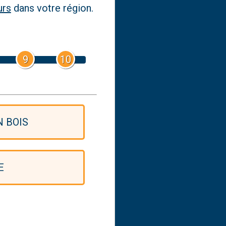
urs
dans votre région.
9
10
 BOIS
E