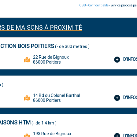
CGU
-
Confidentialité
- Service proposé p
S DE MAISONS À PROXIMITÉ
CTION BOIS POITIERS
(- de 300 mètres )
22 Rue de Bignoux
D'INF
86000 Poitiers
 )
14 Bd du Colonel Barthal
D'INF
86000 Poitiers
MAISONS HTM
(- de 1.4 km )
193 Rue de Bignoux
D'INF