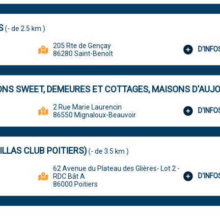
S
(- de 2.5 km )
205 Rte de Gençay
D'INF
86280 Saint-Benoît
ONS SWEET, DEMEURES ET COTTAGES, MAISONS D'AUJO
2 Rue Marie Laurencin
D'INF
86550 Mignaloux-Beauvoir
LLAS CLUB POITIERS)
(- de 3.5 km )
62 Avenue du Plateau des Glières- Lot 2 -
D'INF
RDC Bât A
86000 Poitiers