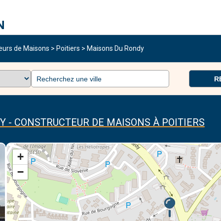
eurs de Maisons
>
Poitiers
>
Maisons Du Rondy
R
Y - CONSTRUCTEUR DE MAISONS À POITIERS
+
−