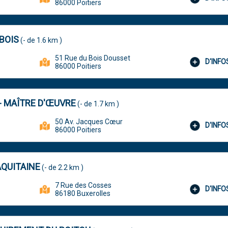
86000 Poitiers
BOIS
(- de 1.6 km )
51 Rue du Bois Dousset
D'INF
86000 Poitiers
 MAÎTRE D'ŒUVRE
(- de 1.7 km )
50 Av. Jacques Cœur
D'INF
86000 Poitiers
QUITAINE
(- de 2.2 km )
7 Rue des Cosses
D'INF
86180 Buxerolles