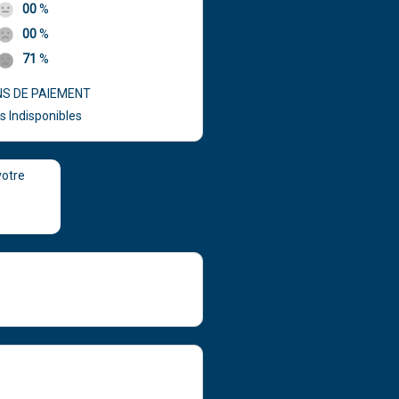
00
%
00
%
71
%
S DE PAIEMENT
s Indisponibles
votre