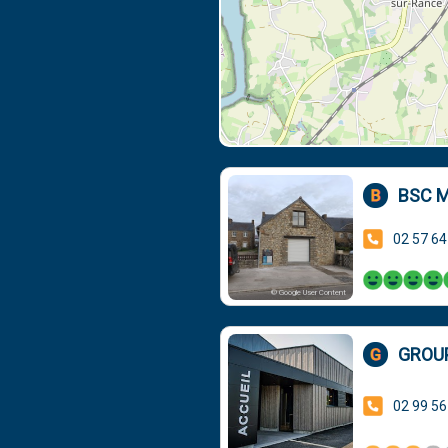
BSC M
02 57 64
© Google User Content
GROU
02 99 56