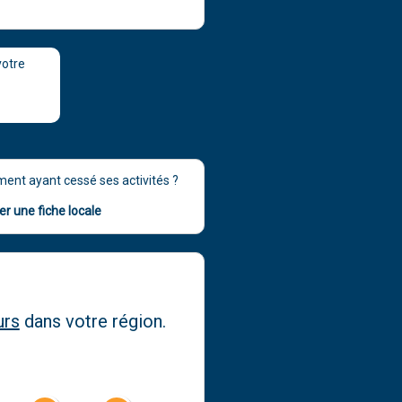
otre
ment ayant cessé ses activités ?
r une fiche locale
urs
dans votre région.