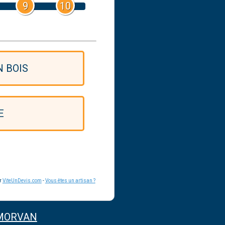
9
10
 BOIS
E
ar
ViteUnDevis.com
-
Vous êtes un artisan ?
MORVAN