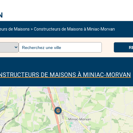
eurs de Maisons
>
Constructeurs de Maisons à Miniac-Morvan
R
ONSTRUCTEURS DE MAISONS À MINIAC-MORVAN