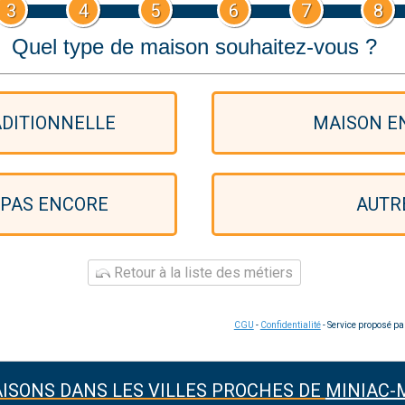
3
4
5
6
7
8
Quel type de maison souhaitez-vous ?
DITIONNELLE
MAISON EN
 PAS ENCORE
AUTR
Retour à la liste des métiers
CGU
-
Confidentialité
- Service proposé p
ISONS DANS LES VILLES PROCHES DE
MINIAC-