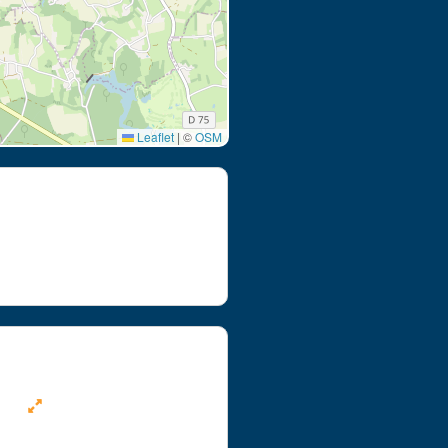
Leaflet
|
©
OSM