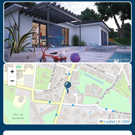
© Google User Content
+
−
Leaflet
|
©
OSM