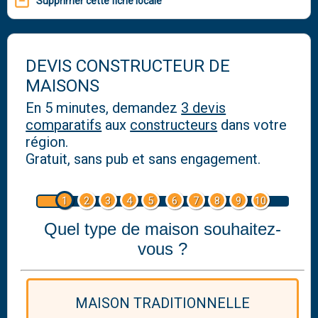
Supprimer cette fiche locale
DEVIS CONSTRUCTEUR DE
MAISONS
En 5 minutes, demandez
3 devis
comparatifs
aux
constructeurs
dans votre
région.
Gratuit, sans pub et sans engagement.
1
2
3
4
5
6
7
8
9
10
Quel type de maison souhaitez-
vous ?
MAISON TRADITIONNELLE