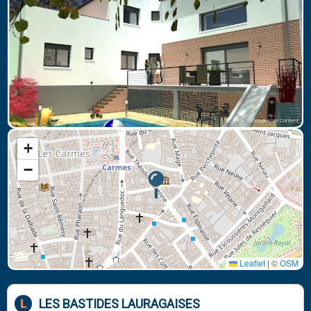
© Google User Content
+
−
Leaflet
|
©
OSM
LES BASTIDES LAURAGAISES