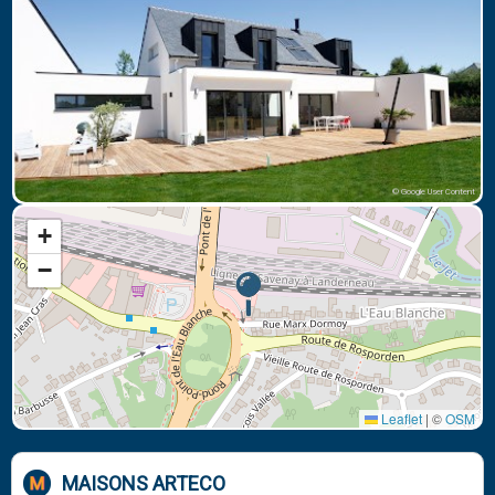
© Google User Content
+
−
Leaflet
|
©
OSM
MAISONS ARTECO